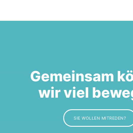
r
a
n
s
Gemeinsam k
t
wir viel bewe
a
l
SIE WOLLEN MITREDEN?
t