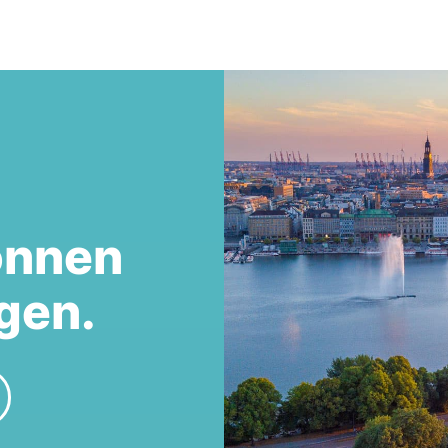
önnen
gen.