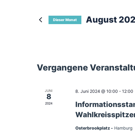
August 20
Dieser Monat
D
a
t
u
m
w
ä
K
Vergangene Veranstal
h
l
e
a
n
JUNI
.
8. Juni 2024 @ 10:00
-
12:00
8
l
Informationssta
2024
Wahlkreisspitze
e
Osterbrookplatz
Hamburg