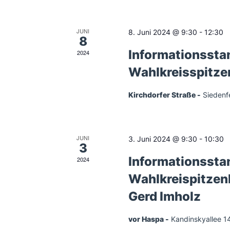
n
d
JUNI
8. Juni 2024 @ 9:30
-
12:30
8
e
Informationssta
2024
Wahlkreisspitz
r
Kirchdorfer Straße
Siedenf
v
o
JUNI
3. Juni 2024 @ 9:30
-
10:30
3
Informationsst
2024
n
Wahlkreispitzen
V
Gerd Imholz
e
vor Haspa
Kandinskyallee 1