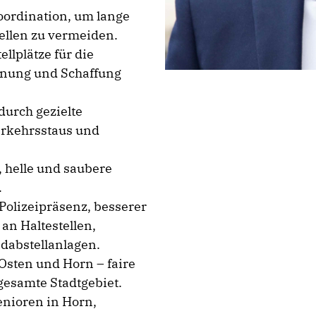
oordination, um lange
ellen zu vermeiden.
llplätze für die
anung und Schaffung
durch gezielte
rkehrsstaus und
 helle und saubere
.
olizeipräsenz, besserer
n Haltestellen,
dabstellanlagen.
 Osten und Horn – faire
gesamte Stadtgebiet.
nioren in Horn,