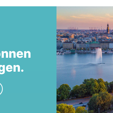
önnen
gen.