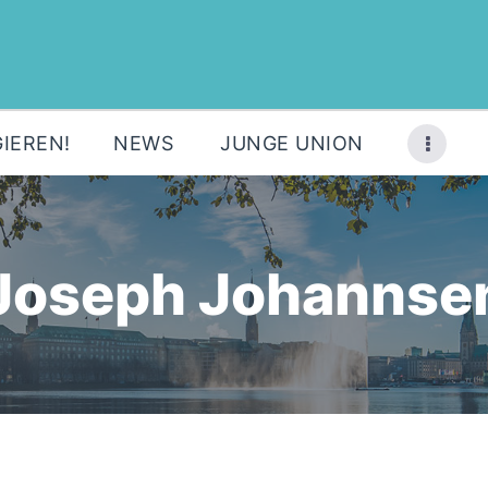
MOIN!
ÜBER UNS
JETZT ENGAGIEREN!
IEREN!
NEWS
JUNGE UNION
NEWS
JUNGE UNION
Joseph Johannse
KONTAKT