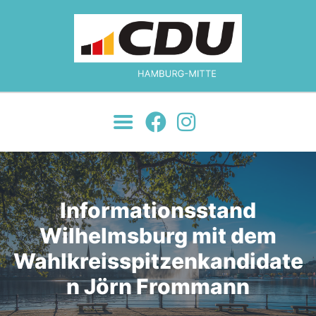
MOIN!
ÜBER UNS
JETZT ENGAGIEREN!
NEWS
JUNGE UNION
KONTAKT
Informationsstand
Wilhelmsburg mit dem
Wahlkreisspitzenkandidate
n Jörn Frommann