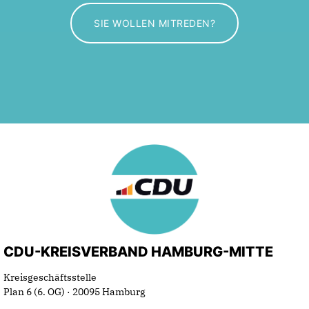
n
N
SIE WOLLEN MITREDEN?
g
a
A
v
n
i
s
g
i
a
c
t
h
i
t
CDU-KREISVERBAND HAMBURG-MITTE
e
o
Kreisgeschäftsstelle
Plan 6 (6. OG) · 20095 Hamburg