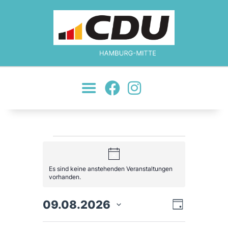
MOIN!
ÜBER UNS
JETZT ENGAGIEREN!
NEWS
JUNGE UNION
KONTAKT
H
i
n
Es sind keine anstehenden Veranstaltungen
w
vorhanden.
e
i
s
V
A
09.08.2026
D
T
a
a
t
g